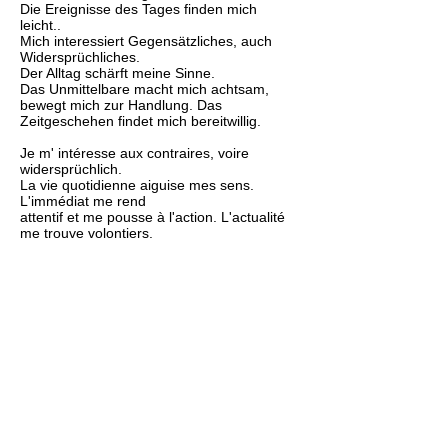
Die Ereignisse des Tages finden mich
leicht..
Mich interessiert Gegensätzliches, auch
Widersprüchliches.
Der Alltag schärft meine Sinne.
Das Unmittelbare macht mich achtsam,
bewegt mich zur Handlung. Das
Zeitgeschehen findet mich bereitwillig.
Je m' intéresse aux contraires, voire
widersprüchlich.
La vie quotidienne aiguise mes sens.
L'immédiat me rend
attentif et me pousse à l'action. L'actualité
me trouve volontiers.