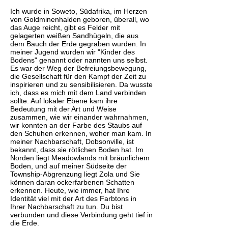
Ich wurde in Soweto, Südafrika, im Herzen
von Goldminenhalden geboren, überall, wo
das Auge reicht, gibt es Felder mit
gelagerten weißen Sandhügeln, die aus
dem Bauch der Erde gegraben wurden. In
meiner Jugend wurden wir "Kinder des
Bodens" genannt oder nannten uns selbst.
Es war der Weg der Befreiungsbewegung,
die Gesellschaft für den Kampf der Zeit zu
inspirieren und zu sensibilisieren. Da wusste
ich, dass es mich mit dem Land verbinden
sollte. Auf lokaler Ebene kam ihre
Bedeutung mit der Art und Weise
zusammen, wie wir einander wahrnahmen,
wir konnten an der Farbe des Staubs auf
den Schuhen erkennen, woher man kam. In
meiner Nachbarschaft, Dobsonville, ist
bekannt, dass sie rötlichen Boden hat. Im
Norden liegt Meadowlands mit bräunlichem
Boden, und auf meiner Südseite der
Township-Abgrenzung liegt Zola und Sie
können daran ockerfarbenen Schatten
erkennen. Heute, wie immer, hat Ihre
Identität viel mit der Art des Farbtons in
Ihrer Nachbarschaft zu tun. Du bist
verbunden und diese Verbindung geht tief in
die Erde.