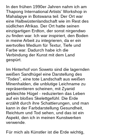
In den frühen 1990er Jahren nahm ich am
Thapong International Artists' Workshop in
Mahalapye in Botswana teil. Der Ort war
eine Halbwüstenlandschaft wie im Rest des
südlichen Afrikas. Der Ort hatte seinen
einzigartigen Erdton, der sonst nirgendwo
zu finden war. Ich war inspiriert, den Boden
in meine Arbeit zu integrieren, da er ein
wertvolles Medium für Textur, Tiefe und
Farbe war. Dadurch habe ich die
Verbindung der Kunst mit dem Land
gespürt.
Im Hinterhof von Soweto sind die lagernden
weißen Sandhügel eine Darstellung des
"Todes", eine tote Landschaft aus weißen
Minenhalden, die unblutige Leichname zu
repräsentieren scheinen, mit Zyanid
gebleichte Hügel - reduzierten das Leben
auf ein bloßes Skelettgefühl. Die Erde
erzählt durch ihre Schattierungen, und man
kann in der Farbdarstellung Gesundheit,
Reichtum und Tod sehen, und das ist ein
Aspekt, den ich in meinen Kunstwerken
verwende.
Für mich als Künstler ist die Erde wichtig,